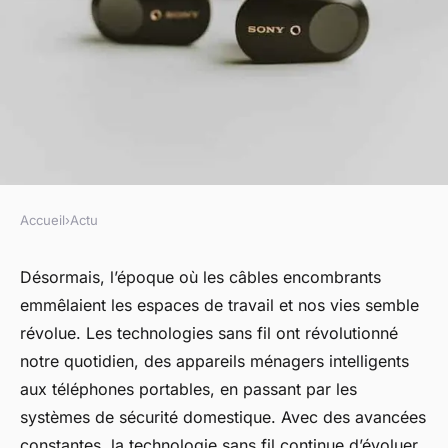
Accueil
›
Actu
ACTU
les dernières avancées en
Désormais, l’époque où les câbles encombrants
emmêlaient les espaces de travail et nos vies semble
matière de technologie sans fil
révolue. Les technologies sans fil ont révolutionné
notre quotidien, des appareils ménagers intelligents
admin
•
18 novembre 2023
•
6 min de lecture
aux téléphones portables, en passant par les
systèmes de sécurité domestique. Avec des avancées
constantes, la technologie sans fil continue d’évoluer