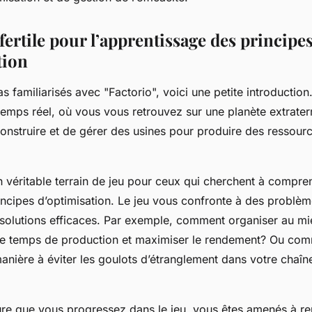
fertile pour l’apprentissage des principe
tion
s familiarisés avec "Factorio", voici une petite introduction. 
temps réel, où vous vous retrouvez sur une planète extraterr
construire et de gérer des usines pour produire des ressour
.
n véritable terrain de jeu pour ceux qui cherchent à compre
incipes d’optimisation. Le jeu vous confronte à des problèm
 solutions efficaces. Par exemple, comment organiser au mi
le temps de production et maximiser le rendement? Ou com
anière à éviter les goulots d’étranglement dans votre chaîn
ure que vous progressez dans le jeu, vous êtes amenés à re