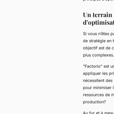
de l'efficacité?
Un terrain 
admin
•
22 janvier 2024
•
3 min de lecture
d’optimisa
Si vous n’êtes pa
de stratégie en 
objectif est de 
plus complexes
"Factorio" est u
appliquer les pr
nécessitent des
pour minimiser 
ressources de m
production?
Au fur et à mes