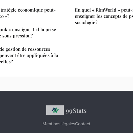
stratégie économique peut-
En quoi « RimWorld » peut-il
co »?
enseigner les concepts de p
sociologie?
k » enseigne-t-il la prise
e sous pression?
 de gestion de ressources
peuvent être appliquées à la
éelles?
99Stats
Mentions légales
Contact