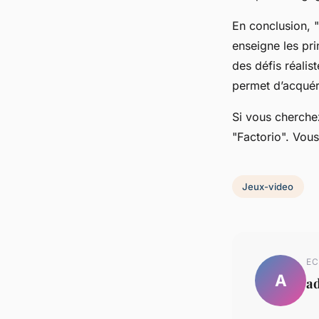
En conclusion, "
enseigne les pri
des défis réalis
permet d’acquér
Si vous cherche
"Factorio". Vou
Jeux-video
EC
A
a