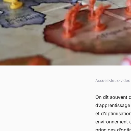
Accueil
›
Jeux-video
JEUX-VIDEO
En quoi « Factorio »
On dit souvent q
d’apprentissage
principes d'optimisa
et d’optimisati
environnement c
principes d’optim