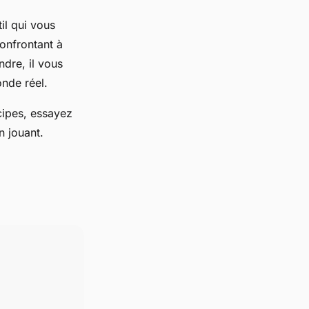
il qui vous
confrontant à
ndre, il vous
nde réel.
cipes, essayez
n jouant.