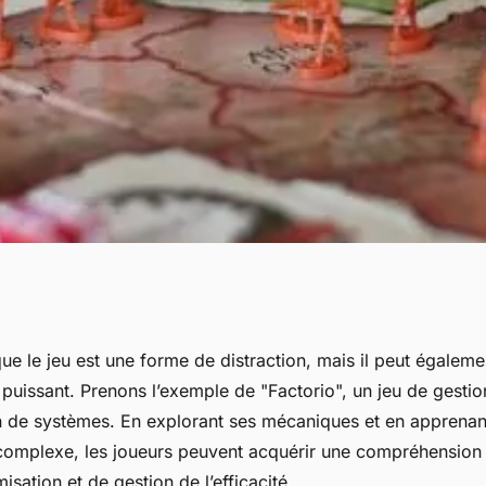
 enseigne-t-il les
ue le jeu est une forme de distraction, mais il peut égalemen
 puissant. Prenons l’exemple de "Factorio", un jeu de gesti
tion et de gestion
on de systèmes. En explorant ses mécaniques et en apprenant
omplexe, les joueurs peuvent acquérir une compréhension i
isation et de gestion de l’efficacité.