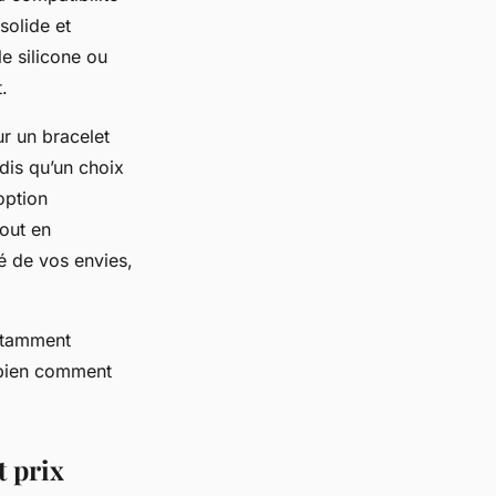
solide et
le silicone ou
.
our un bracelet
dis qu’un choix
option
out en
é de vos envies,
notamment
e bien comment
t prix