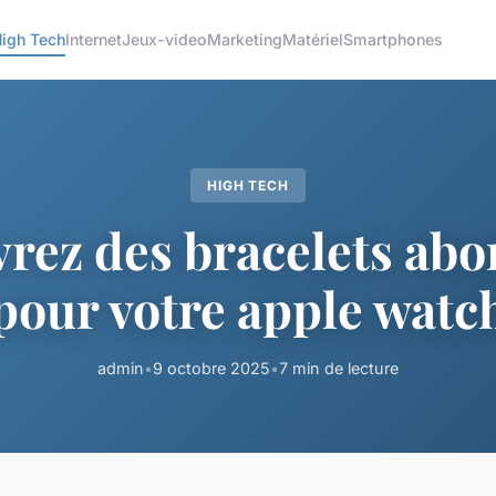
igh Tech
Internet
Jeux-video
Marketing
Matériel
Smartphones
HIGH TECH
rez des bracelets abo
pour votre apple watc
admin
•
9 octobre 2025
•
7 min de lecture