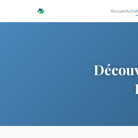
Accueil
Actu
H
Découv