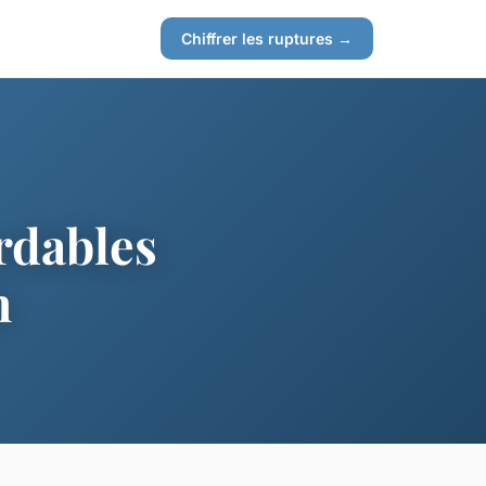
Chiffrer les ruptures →
rdables
h