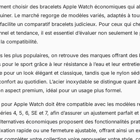
nt choisir des bracelets Apple Watch économiques qui alli
ruiner. Le marché regorge de modèles variés, adaptés à tous
facilite un comparatif bracelets judicieux. Pour ceux qui ch
nnel et tendance, il est essentiel d’évaluer non seulement le 
la compatibilité.
s les plus populaires, on retrouve des marques offrant des 
s pour le sport grâce à leur résistance à l’eau et leur entretie
 pour un look élégant et classique, tandis que le nylon séd
confort au quotidien. L’acier inoxydable se distingue quant à
on aspect premium, idéal pour un usage plus formel.
 pour Apple Watch doit être compatible avec les modèles r
ries 4, 5, 6, SE et 7, afin d’assurer un ajustement parfait e
 alternatives économiques proposent des fonctionnalités pr
xation rapide ou une fermeture ajustable, offrant ainsi un e
ur compléter votre collection voire renouveler votre style, 