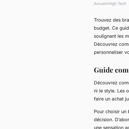
Accueil
›
High Tech
Trouvez des brac
budget. Ce guid
soulignant les m
Découvrez comme
personnaliser vo
Guide comp
Découvrez comme
ni le style. Les
faire un achat j
Pour choisir un 
décision. D’abor
une sensation ag