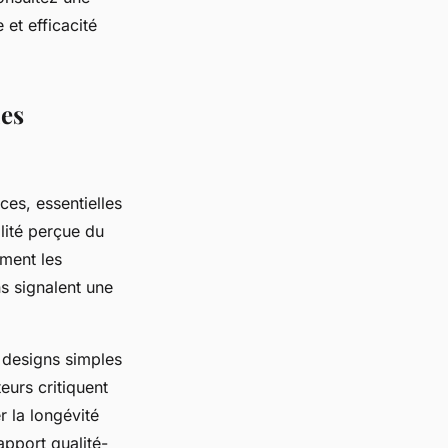
et efficacité
ues
ces, essentielles
alité perçue du
ment les
ns signalent une
 designs simples
teurs critiquent
r la longévité
pport qualité-