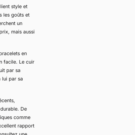
ent style et
 les goûts et
erchent un
prix, mais aussi
bracelets en
n facile. Le cuir
uit par sa
 lui par sa
écents,
t durable. De
atiques comme
xcellent rapport
consultez une