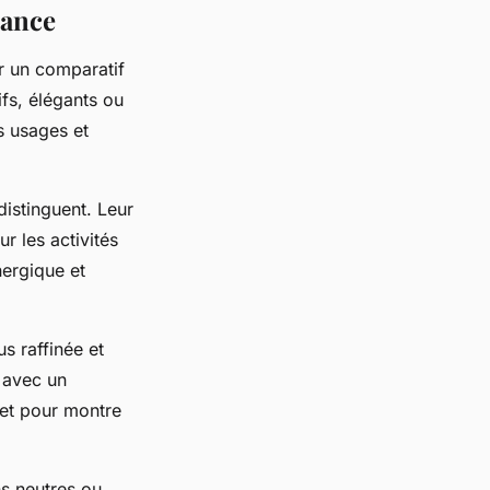
dance
r un comparatif
ifs, élégants ou
s usages et
distinguent. Leur
ur les activités
nergique et
s raffinée et
t avec un
let pour montre
ns neutres ou