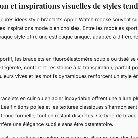
 et inspirations visuelles de styles ten
lleures idées style bracelets Apple Watch repose souvent su
des inspirations mode bien choisies. Entre les modèles sport
aque style offre une esthétique unique, adaptée à différent
ortif, les bracelets en fluoroélastomère souple ou tissé se 
 légèreté, confort et résistance à la transpiration, parfait po
uleurs vives et les motifs dynamiques renforcent un style é
racelets en cuir ou en acier inoxydable offrent une allure plu
 Les finitions polies et les textures classiques s’harmonisen
tenue formelle, tout en restant discrètes. Ce type de brace
fère une élégance subtile sans être ostentatoire.
ual, les options en nylon tressé ou en silicone dans des to