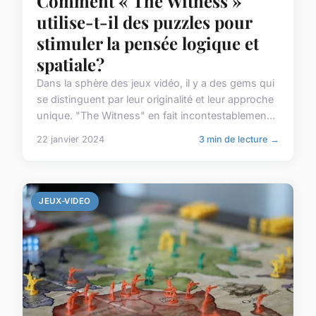
Comment « The Witness »
utilise-t-il des puzzles pour
stimuler la pensée logique et
spatiale?
Dans la sphère des jeux vidéo, il y a des gems qui
se distinguent par leur originalité et leur approche
unique. "The Witness" en fait incontestablemen...
22 janvier 2024
3 min de lecture →
JEUX-VIDEO