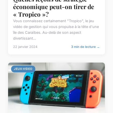
économique peut-on tirer de
« Tropico »?
Vous connaissez certainement "Tropico", le jeu
vidéo de gestion qui vous propulse à la tête d'une
île des Caraïbes. Au-delà de son aspect
divertissant...
22 janvier 2024
3 min de lecture →
JEUX-VIDEO