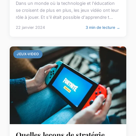
Dans un monde où la technologie et l'éducation
se croisent de plus en plus, les jeux vidéo ont leur
rôle à jouer. Et s'il était possible d'apprendre t...
22 janvier 2024
3 min de lecture →
JEUX-VIDEO
Quelles leçons de stratégie