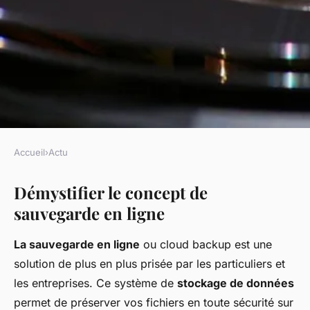
Accueil
›
Actu
ACTU
Démystifier le concept de
Les avantages de la
sauvegarde en ligne
sauvegarde en ligne (cloud
backup).
La sauvegarde en ligne
ou
cloud backup
est une
solution de plus en plus prisée par les particuliers et
admin
•
22 janvier 2024
•
5 min de lecture
les entreprises. Ce système de
stockage de données
permet de préserver vos fichiers en toute sécurité sur