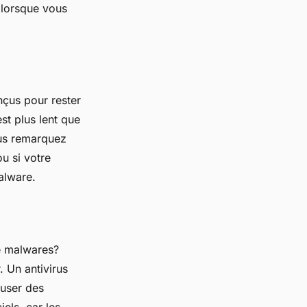
l lorsque vous
nçus pour rester
st plus lent que
ous remarquez
u si votre
malware.
e malwares?
. Un antivirus
auser des