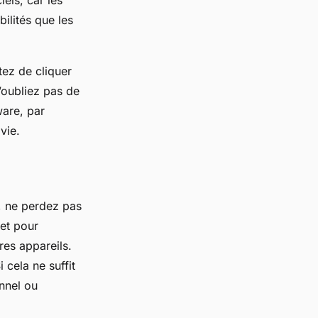
els, car les
ilités que les
tez de cliquer
n’oubliez pas de
are, par
vie.
e, ne perdez pas
net pour
es appareils.
 cela ne suffit
nnel ou