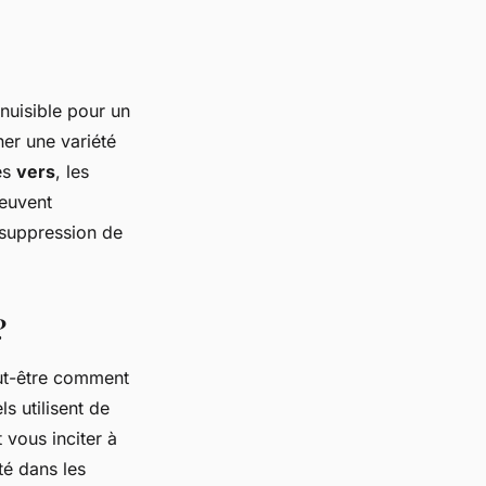
nuisible pour un
ner une variété
les
vers
, les
peuvent
 suppression de
?
ut-être comment
s utilisent de
 vous inciter à
ité dans les