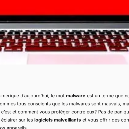
ciel malveillant
numérique d’aujourd’hui, le mot
malware
est un terme que n
ommes tous conscients que les malwares sont mauvais, ma
t s'en protéger ?
 c’est et comment vous protéger contre eux? Pas de panique
 éclairer sur les
logiciels malveillants
et vous offrir des con
os appareils.