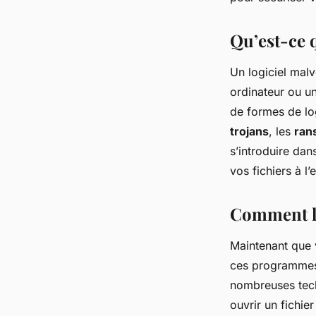
admin
•
22 janvier 2024
•
5 min de lecture
Qu’est-ce q
Un logiciel malv
ordinateur ou un
de formes de log
trojans
, les
ran
s’introduire da
vos fichiers à l
Comment le
Maintenant que
ces programmes n
nombreuses techn
ouvrir un fichier