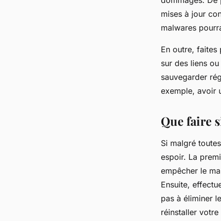
dommages. De plu
mises à jour con
malwares pourra
En outre, faites
sur des liens ou
sauvegarder rég
exemple, avoir 
Que faire s
Si malgré toutes
espoir. La premi
empêcher le mal
Ensuite, effectu
pas à éliminer l
réinstaller votr