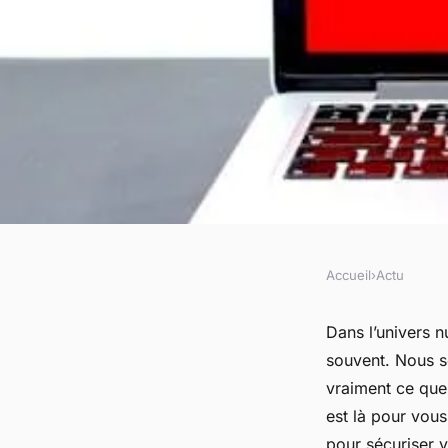
Accueil
›
Actu
ACTU
Qu'est-ce qu'un logi
Dans l’univers 
souvent. Nous s
(malware) et commen
vraiment ce que
est là pour vous
pour sécuriser v