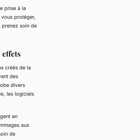
e prise à la
 vous protéger,
t prenez soin de
 effets
s créés de la
yant des
obe divers
, les logiciels
agent en
 dommages aux
soin de