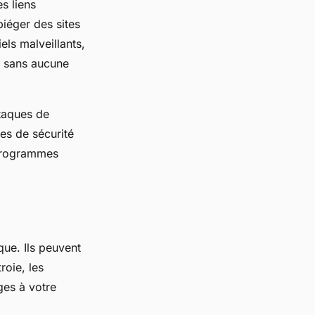
s liens
piéger des sites
els malveillants,
u sans aucune
ttaques de
les de sécurité
s programmes
que. Ils peuvent
roie, les
ges à votre