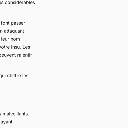
es considérables
 font passer
un attaquant
 leur nom
votre insu. Les
peuvent ralentir
ui chiffre les
 malveillants.
 ayant