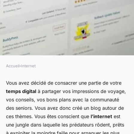
Accueil
›
Internet
INTERNET
Astuces pour sécuriser un blog
Vous avez décidé de consacrer une partie de votre
temps digital
à partager vos impressions de voyage,
de conseils de voyage pour les
vos conseils, vos bons plans avec la communauté
seniors contre les arnaques en
des seniors. Vous avez donc créé un blog autour de
ligne
ces thèmes. Vous êtes conscient que
l’internet
est
une jungle dans laquelle les prédateurs rôdent, prêts
admin
•
22 janvier 2024
•
3 min de lecture
à exploiter la moindre faille pour arnaquer les plus