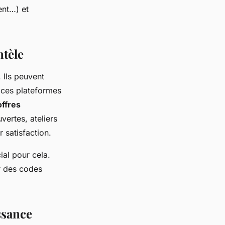
ent…) et
ntèle
 Ils peuvent
t ces plateformes
offres
vertes, ateliers
 satisfaction.
ial pour cela.
r des codes
ssance