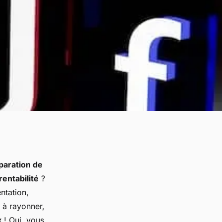
éparation de
rentabilité
?
ntation,
t à rayonner,
x
! Oui, vous