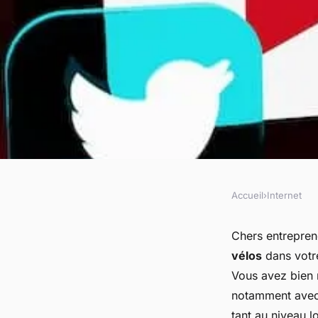
Accueil
›
Internet
INTERNET
Comment utiliser le
Chers entrepren
vélos
dans votre
pour promouvoir un
Vous avez bien 
notamment avec
tant au niveau 