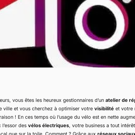
s réseaux sociaux
eurs, vous êtes les heureux gestionnaires d’un
atelier de r
 ville et vous cherchez à optimiser votre
visibilité
et votre
 service de
raison ! En ces temps où l’usage du vélo est en nette augme
 l’essor des
vélos électriques
, votre business a tout intérê
local que sur la toile. Comment ? Grâce aux
réseaux sociau