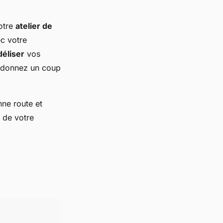
otre
atelier de
c votre
déliser
vos
et donnez un coup
ne route et
é de votre