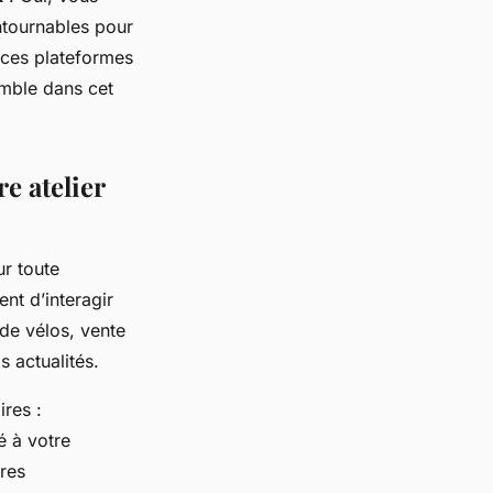
ntournables pour
r ces plateformes
emble dans cet
e atelier
r toute
ent d’interagir
de vélos, vente
s actualités.
res :
é à votre
fres