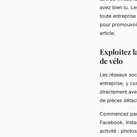
réparation de vélos l
avez bien lu. L
toute entreprise
admin
•
22 janvier 2024
•
3 min de lecture
pour promouvoir
article.
Exploitez l
de vélo
Les réseaux soc
entreprise, y c
directement av
de pièces détach
Commencez par c
Facebook, Insta
activité : photo