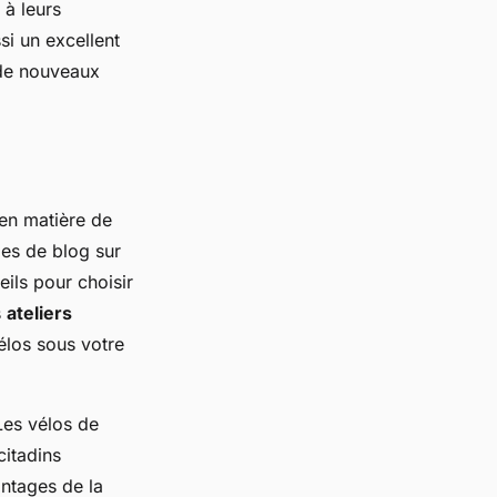
 à leurs
si un excellent
r de nouveaux
en matière de
les de blog sur
eils pour choisir
s
ateliers
élos sous votre
Les vélos de
citadins
antages de la