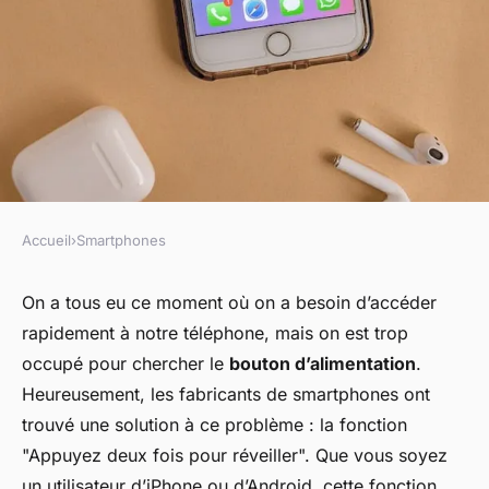
Accueil
›
Smartphones
SMARTPHONES
Comment utiliser la fonction
On a tous eu ce moment où on a besoin d’accéder
rapidement à notre téléphone, mais on est trop
« Appuyez deux fois pour
occupé pour chercher le
bouton d’alimentation
.
réveiller » sur un téléphone ?
Heureusement, les fabricants de smartphones ont
trouvé une solution à ce problème : la fonction
admin
•
22 janvier 2024
•
6 min de lecture
"Appuyez deux fois pour réveiller". Que vous soyez
un utilisateur d’iPhone ou d’Android, cette fonction